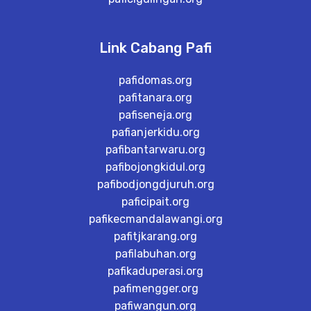
Link Cabang Pafi
pafidomas.org
pafitanara.org
pafiseneja.org
pafianjerkidu.org
pafibantarwaru.org
pafibojongkidul.org
pafibodjongdjuruh.org
paficipait.org
pafikecmandalawangi.org
pafitjkarang.org
pafilabuhan.org
pafikaduperasi.org
pafimengger.org
pafiwangun.org