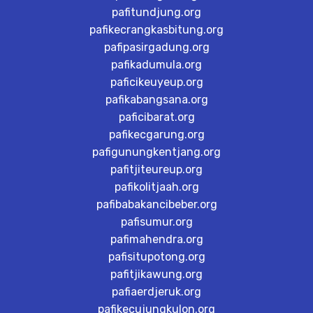
pafitundjung.org
pafikecrangkasbitung.org
pafipasirgadung.org
pafikadumula.org
paficikeuyeup.org
pafikabangsana.org
paficibarat.org
pafikecgarung.org
pafigunungkentjang.org
pafitjiteureup.org
pafikolitjaah.org
pafibabakancibeber.org
pafisumur.org
pafimahendra.org
pafisitupotong.org
pafitjikawung.org
pafiaerdjeruk.org
pafikecujungkulon.org