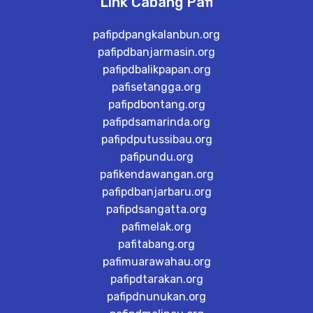
Link Cabang Pafi
pafipdpangkalanbun.org
pafipdbanjarmasin.org
pafipdbalikpapan.org
pafisetangga.org
pafipdbontang.org
pafipdsamarinda.org
pafipdputussibau.org
pafipundu.org
pafikendawangan.org
pafipdbanjarbaru.org
pafipdsangatta.org
pafimelak.org
pafitabang.org
pafimuarawahau.org
pafipdtarakan.org
pafipdnunukan.org