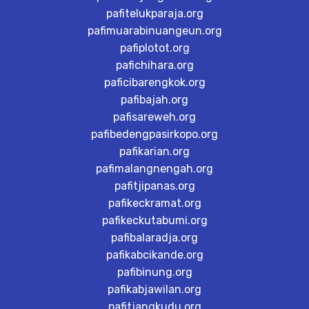
pafitelukparaja.org
pafimuarabinuangeun.org
pafiplotot.org
pafichihara.org
paficibarengkok.org
pafibajah.org
pafisareweh.org
pafibedengpasirkopo.org
pafikarian.org
pafimalangnengah.org
pafitjipanas.org
pafikeckramat.org
pafikeckutabumi.org
pafibalaradja.org
pafikabcikande.org
pafibinung.org
pafikabjawilan.org
pafitjangkudu.org