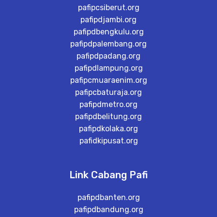
pafipcsiberut.org
pafipdjambi.org
pafipdbengkulu.org
pafipdpalembang.org
pafipdpadang.org
pafipdlampung.org
pafipcmuaraenim.org
pafipcbaturaja.org
pafipdmetro.org
pafipdbelitung.org
pafipdkolaka.org
pafidkipusat.org
Link Cabang Pafi
pafipdbanten.org
pafipdbandung.org