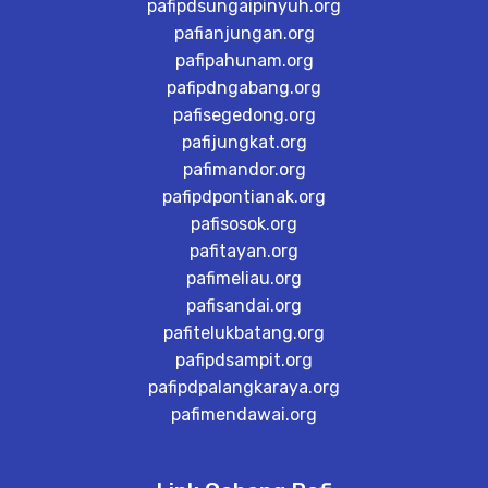
pafipdsungaipinyuh.org
pafianjungan.org
pafipahunam.org
pafipdngabang.org
pafisegedong.org
pafijungkat.org
pafimandor.org
pafipdpontianak.org
pafisosok.org
pafitayan.org
pafimeliau.org
pafisandai.org
pafitelukbatang.org
pafipdsampit.org
pafipdpalangkaraya.org
pafimendawai.org