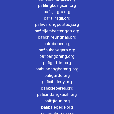
pafilingkungsari.org
pafitjiagra.org
pafitjiragil.org
pafiwarungpeuteuj.org
paficijembertengah.org
pafichireunghas.org
pafitibeber.org
pafisukanegara.org
pafibengbreng.org
pafigaddet.org
pafisindangbarang.org
pafigardu.org
paficibaleuy.org
pafikoleberes.org
pafisindangkasih.org
pafitjiaun.org
pafibalegede.org
paficigulingan.org