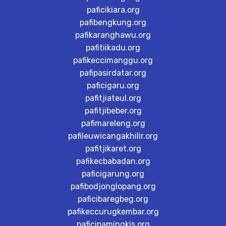
paficikiara.org
pafibengkung.org
pafikaranghawu.org
pafitiikadu.org
pafikeccimanggu.org
pafipasirdatar.org
paficigaru.org
pafitjiateul.org
pafitjibeber.org
pafimareleng.org
pafileuwicangakhilir.org
pafitjikaret.org
pafikecbabadan.org
paficigarung.org
pafibodjonglopang.org
paficibaregbeg.org
pafikeccurugkembar.org
paficipamingkis.org