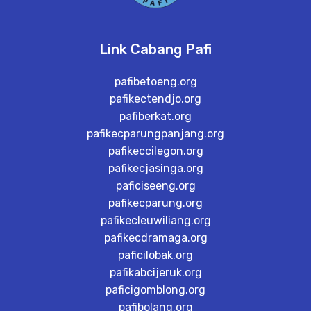
Link Cabang Pafi
pafibetoeng.org
pafikectendjo.org
pafiberkat.org
pafikecparungpanjang.org
pafikeccilegon.org
pafikecjasinga.org
paficiseeng.org
pafikecparung.org
pafikecleuwiliang.org
pafikecdramaga.org
paficilobak.org
pafikabcijeruk.org
paficigomblong.org
pafibolang.org