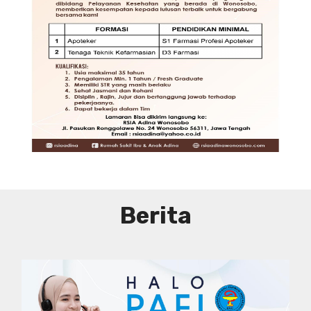
JAKARTA
DIBUTUHKAN SEGERA TENAGA TEKNIS
KEFARMASIAN DI RUMAH SAKIT PUSAT
DKI JAKARTA
SYARAT DAN KETENTUAN LIHAT
BROSUR
Berita